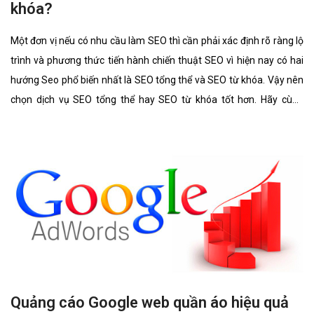
khóa?
Một đơn vị nếu có nhu cầu làm SEO thì cần phải xác định rõ ràng lộ
trình và phương thức tiến hành chiến thuật SEO vì hiện nay có hai
hướng Seo phổ biến nhất là SEO tổng thể và SEO từ khóa. Vậy nên
chọn dịch vụ SEO tổng thể hay SEO từ khóa tốt hơn. Hãy cùng
chúng tôi tìm hiểu kĩ càng về 2 lĩnh vực này cũng như ưu điểm, hình
thức của nó có gì giống và khác nhau.
Quảng cáo Google web quần áo hiệu quả