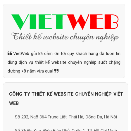
VietWeb gửi lời cảm ơn tới quý khách hàng đã luôn tin
dùng dịch vụ thiết kế website chuyên nghiệp suốt chặng
đường >8 năm vừa qua!
CÔNG TY THIẾT KẾ WEBSITE CHUYÊN NGHIỆP VIỆT
WEB
Số 202, Ngõ 364 Trung Liệt, Thái Hà, Đống Đa, Hà Nội
Số 36 Đa Kao, Điện Biên Phủ, Quận 1, TP. Hồ Chí Minh