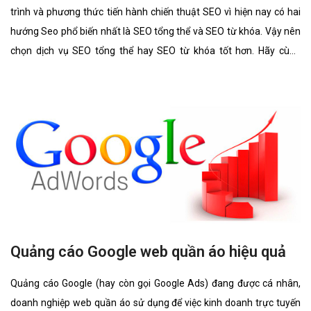
trình và phương thức tiến hành chiến thuật SEO vì hiện nay có hai
hướng Seo phổ biến nhất là SEO tổng thể và SEO từ khóa. Vậy nên
chọn dịch vụ SEO tổng thể hay SEO từ khóa tốt hơn. Hãy cùng
chúng tôi tìm hiểu kĩ càng về 2 lĩnh vực này cũng như ưu điểm, hình
thức của nó có gì giống và khác nhau.
Quảng cáo Google web quần áo hiệu quả
Quảng cáo Google (hay còn gọi Google Ads) đang được cá nhân,
doanh nghiệp web quần áo sử dụng để việc kinh doanh trực tuyến