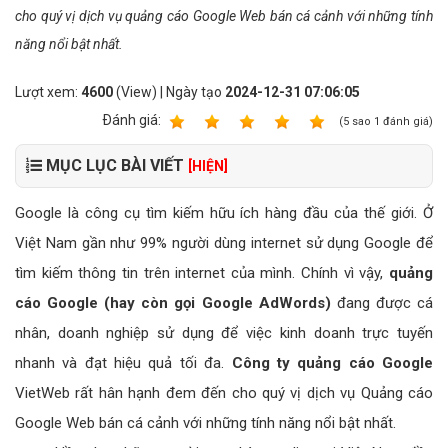
cho quý vị dịch vụ quảng cáo Google Web bán cá cảnh với những tính
năng nổi bật nhất.
Lượt xem:
4600
(View) | Ngày tạo
2024-12-31 07:06:05
Ðánh giá:
1
2
3
4
5
(
5
sao
1
đánh giá)
MỤC LỤC BÀI VIẾT
[HIỆN]
Google là công cụ tìm kiếm hữu ích hàng đầu của thế giới. Ở
Việt Nam gần như 99% người dùng internet sử dụng Google để
tìm kiếm thông tin trên internet của mình. Chính vì vậy,
quảng
cáo Google (hay còn gọi Google AdWords)
đang được cá
nhân, doanh nghiệp sử dụng để việc kinh doanh trực tuyến
nhanh và đạt hiệu quả tối đa.
Công ty quảng cáo Google
VietWeb rất hân hạnh đem đến cho quý vị dịch vụ Quảng cáo
Google Web bán cá cảnh với những tính năng nổi bật nhất.