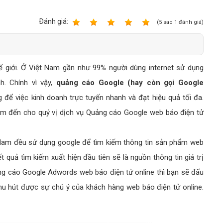
Bảng giá quảng cáo Google
Bảng giá quảng cáo Facebook
Ðánh giá:
1
2
3
4
5
(
5
sao
1
đánh giá)
Bảng giá quảng cáo Banner
Bảng giá quản trị Website
ế giới. Ở Việt Nam gần như 99% người dùng internet sử dụng
Bảng giá quản trị Fanpage Facebook
h. Chính vì vậy,
quảng cáo Google (hay còn gọi Google
Bảng giá SEO Website
để việc kinh doanh trực tuyến nhanh và đạt hiệu quả tối đa.
m đến cho quý vị dịch vụ Quảng cáo Google web báo điện tử
 Nam đều sử dụng google để tìm kiếm thông tin sản phẩm web
 quả tìm kiếm xuất hiện đầu tiên sẽ là nguồn thông tin giá trị
ảng cáo Google Adwords web báo điện tử online thì bạn sẽ đấu
hu hút được sự chú ý của khách hàng web báo điện tử online.