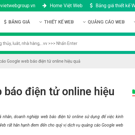
@vietwebgroup.vn
Home Việt Web
Bảng giá thiết kế 
BẢNG GIÁ
THIẾT KẾ WEB
QUẢNG CÁO WEB
 công ty
Bảng giá thiết kế Website
Thiết kế Website
Quảng cáo Google
ng lực
Bảng giá thiết kế Landing Page
Thiết kế Landing Page
Quảng cáo Facebook
n thanh toán
Bảng giá thiết kế App Android & IOS
Thiết kế App
Quảng Cáo Banner
áo Google web báo điện tử online hiệu quả
ng nhân sự
Bảng giá Tên Miền
ch bảo mật
Bảng giá Hosting
báo điện tử online hiệu
h bảo hành & bảo trì
Bảng giá thuê VPS
ông ty
Bảng giá thuê Server
h đại lý
Bảng giá SSL - HTTTS
 nhân, doanh nghiệp web báo điện tử online sử dụng để việc kinh
Bảng giá Email theo tên miền
etWeb rất hân hạnh đem đến cho quý vị dịch vụ quảng cáo Google web