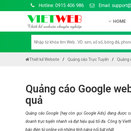
Hotline: 0915 406 986
Email: support
HOME
Giới thiệu
Hồ sơ nă
Hướng dẫ
Thiết kế Website
Quảng cáo Trực Tuyến
Quảng c
Tuyển dụ
Chính sá
Quảng cáo Google web 
Chính sác
quả
Liên hệ c
Chính sác
Quảng cáo Google (hay còn gọi Google Ads) đang được cá
doanh trực tuyến nhanh và đạt hiệu quả tối đa. Công ty Vi
báo điện tử online với những tính năng nổi bật nhất.