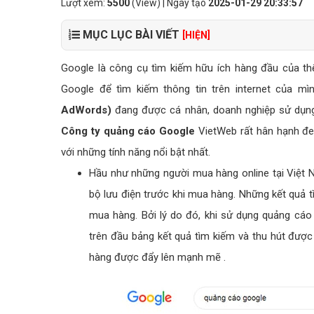
Lượt xem:
5500
(View) | Ngày tạo
2025-01-29 20:33:57
MỤC LỤC BÀI VIẾT
[HIỆN]
Google là công cụ tìm kiếm hữu ích hàng đầu của th
Google để tìm kiếm thông tin trên internet của mìn
AdWords)
đang được cá nhân, doanh nghiệp sử dụng 
Công ty quảng cáo Google
VietWeb rất hân hạnh đe
với những tính năng nổi bật nhất.
Hầu như những người mua hàng online tại Việt
bộ lưu điện trước khi mua hàng. Những kết quả tì
mua hàng. Bởi lý do đó, khi sử dụng quảng cá
trên đầu bảng kết quả tìm kiếm và thu hút đượ
hàng được đẩy lên mạnh mẽ .