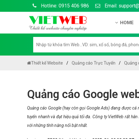
Hotline: 0915 406 986
Email: support
HOME
Giới thiệu
Hồ sơ nă
Hướng dẫ
Thiết kế Website
Quảng cáo Trực Tuyến
Quảng c
Tuyển dụ
Chính sá
Quảng cáo Google web 
Chính sác
Liên hệ c
Quảng cáo Google (hay còn gọi Google Ads) đang được cá n
tuyến nhanh và đạt hiệu quả tối đa. Công ty VietWeb rất hâ
Chính sác
với những tính năng nổi bật nhất.