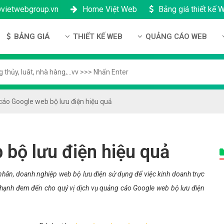
@vietwebgroup.vn
Home Việt Web
Bảng giá thiết kế 
BẢNG GIÁ
THIẾT KẾ WEB
QUẢNG CÁO WEB
 công ty
Bảng giá thiết kế Website
Thiết kế Website
Quảng cáo Google
ng lực
Bảng giá thiết kế Landing Page
Thiết kế Landing Page
Quảng cáo Facebook
n thanh toán
Bảng giá thiết kế App Android & IOS
Thiết kế App
Quảng Cáo Banner
áo Google web bộ lưu điện hiệu quả
ng nhân sự
Bảng giá Tên Miền
ch bảo mật
Bảng giá Hosting
bộ lưu điện hiệu quả
h bảo hành & bảo trì
Bảng giá thuê VPS
ông ty
Bảng giá thuê Server
hân, doanh nghiệp web bộ lưu điện sử dụng để việc kinh doanh trực
n hạnh đem đến cho quý vị dịch vụ quảng cáo Google web bộ lưu điện
h đại lý
Bảng giá SSL - HTTTS
Bảng giá Email theo tên miền