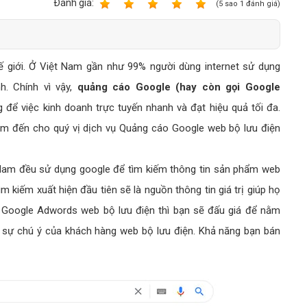
Bảng giá quảng cáo Google
Ðánh giá:
1
2
3
4
5
(
5
sao
1
đánh giá)
Bảng giá quảng cáo Facebook
Bảng giá quảng cáo Banner
ế giới. Ở Việt Nam gần như 99% người dùng internet sử dụng
Bảng giá quản trị Website
h. Chính vì vậy,
quảng cáo Google (hay còn gọi Google
Bảng giá quản trị Fanpage Facebook
để việc kinh doanh trực tuyến nhanh và đạt hiệu quả tối đa.
Bảng giá SEO Website
m đến cho quý vị dịch vụ Quảng cáo Google web bộ lưu điện
 Nam đều sử dụng google để tìm kiếm thông tin sản phẩm web
m kiếm xuất hiện đầu tiên sẽ là nguồn thông tin giá trị giúp họ
o Google Adwords web bộ lưu điện thì bạn sẽ đấu giá để nằm
c sự chú ý của khách hàng web bộ lưu điện. Khả năng bạn bán