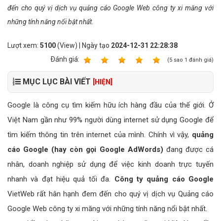
đến cho quý vị dịch vụ quảng cáo Google Web công ty xi măng với
những tính năng nổi bật nhất.
Lượt xem:
5100
(View) | Ngày tạo
2024-12-31 22:28:38
Ðánh giá:
1
2
3
4
5
(
5
sao
1
đánh giá)
MỤC LỤC BÀI VIẾT
[HIỆN]
Google là công cụ tìm kiếm hữu ích hàng đầu của thế giới. Ở
Việt Nam gần như 99% người dùng internet sử dụng Google để
tìm kiếm thông tin trên internet của mình. Chính vì vậy,
quảng
cáo Google (hay còn gọi Google AdWords)
đang được cá
nhân, doanh nghiệp sử dụng để việc kinh doanh trực tuyến
nhanh và đạt hiệu quả tối đa.
Công ty quảng cáo Google
VietWeb rất hân hạnh đem đến cho quý vị dịch vụ Quảng cáo
Google Web công ty xi măng với những tính năng nổi bật nhất.