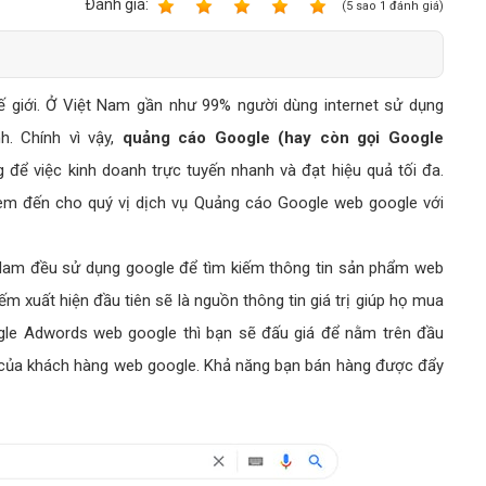
Bảng giá quảng cáo Google
Ðánh giá:
1
2
3
4
5
(
5
sao
1
đánh giá)
Bảng giá quảng cáo Facebook
Bảng giá quảng cáo Banner
ế giới. Ở Việt Nam gần như 99% người dùng internet sử dụng
Bảng giá quản trị Website
h. Chính vì vậy,
quảng cáo Google (hay còn gọi Google
Bảng giá quản trị Fanpage Facebook
để việc kinh doanh trực tuyến nhanh và đạt hiệu quả tối đa.
Bảng giá SEO Website
m đến cho quý vị dịch vụ Quảng cáo Google web google với
 Nam đều sử dụng google để tìm kiếm thông tin sản phẩm web
m xuất hiện đầu tiên sẽ là nguồn thông tin giá trị giúp họ mua
ogle Adwords web google thì bạn sẽ đấu giá để nằm trên đầu
ý của khách hàng web google. Khả năng bạn bán hàng được đẩy