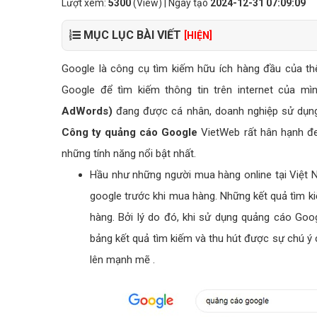
Lượt xem:
5300
(View) | Ngày tạo
2024-12-31 07:09:09
MỤC LỤC BÀI VIẾT
[HIỆN]
Google là công cụ tìm kiếm hữu ích hàng đầu của th
Google để tìm kiếm thông tin trên internet của mìn
AdWords)
đang được cá nhân, doanh nghiệp sử dụng 
Công ty quảng cáo Google
VietWeb rất hân hạnh đe
những tính năng nổi bật nhất.
Hầu như những người mua hàng online tại Việt
google trước khi mua hàng. Những kết quả tìm kiế
hàng. Bởi lý do đó, khi sử dụng quảng cáo Go
bảng kết quả tìm kiếm và thu hút được sự chú 
lên mạnh mẽ .