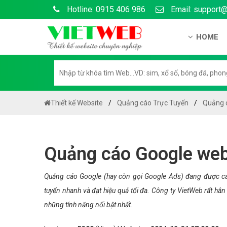
Hotline: 0915 406 986
Email: support
HOME
Giới thiệu
Hồ sơ nă
Hướng dẫ
Thiết kế Website
Quảng cáo Trực Tuyến
Quảng 
Tuyển dụ
Chính sá
Quảng cáo Google web
Chính sác
Liên hệ c
Quảng cáo Google (hay còn gọi Google Ads) đang được cá
tuyến nhanh và đạt hiệu quả tối đa. Công ty VietWeb rất h
Chính sác
những tính năng nổi bật nhất.