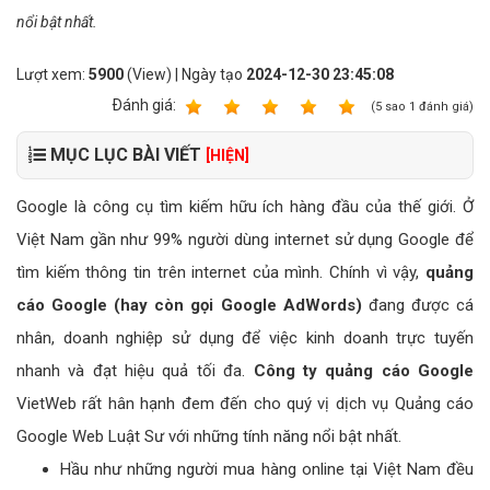
nổi bật nhất.
Lượt xem:
5900
(View) | Ngày tạo
2024-12-30 23:45:08
Ðánh giá:
1
2
3
4
5
(
5
sao
1
đánh giá)
MỤC LỤC BÀI VIẾT
[HIỆN]
Google là công cụ tìm kiếm hữu ích hàng đầu của thế giới. Ở
Việt Nam gần như 99% người dùng internet sử dụng Google để
tìm kiếm thông tin trên internet của mình. Chính vì vậy,
quảng
cáo Google (hay còn gọi Google AdWords)
đang được cá
nhân, doanh nghiệp sử dụng để việc kinh doanh trực tuyến
nhanh và đạt hiệu quả tối đa.
Công ty quảng cáo Google
VietWeb rất hân hạnh đem đến cho quý vị dịch vụ Quảng cáo
Google Web Luật Sư với những tính năng nổi bật nhất.
Hầu như những người mua hàng online tại Việt Nam đều