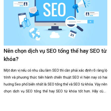
Nên chọn dịch vụ SEO tổng thể hay SEO từ
khóa?
Một đơn vị nếu có nhu cầu làm SEO thì cần phải xác định rõ ràng lộ
trình và phương thức tiến hành chiến thuật SEO vì hiện nay có hai
hướng Seo phổ biến nhất là SEO tổng thể và SEO từ khóa. Vậy nên
chọn dịch vụ SEO tổng thể hay SEO từ khóa tốt hơn. Hãy cùng
chúng tôi tìm hiểu kĩ càng về 2 lĩnh vực này cũng như ưu điểm, hình
thức của nó có gì giống và khác nhau.