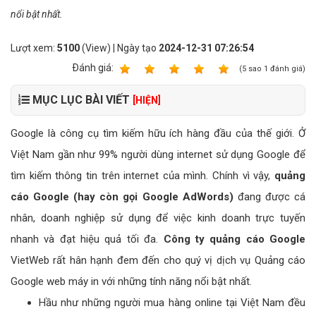
nổi bật nhất.
Lượt xem:
5100
(View) | Ngày tạo
2024-12-31 07:26:54
Ðánh giá:
1
2
3
4
5
(
5
sao
1
đánh giá)
MỤC LỤC BÀI VIẾT
[HIỆN]
Google là công cụ tìm kiếm hữu ích hàng đầu của thế giới. Ở
Việt Nam gần như 99% người dùng internet sử dụng Google để
tìm kiếm thông tin trên internet của mình. Chính vì vậy,
quảng
cáo Google (hay còn gọi Google AdWords)
đang được cá
nhân, doanh nghiệp sử dụng để việc kinh doanh trực tuyến
nhanh và đạt hiệu quả tối đa.
Công ty quảng cáo Google
VietWeb rất hân hạnh đem đến cho quý vị dịch vụ Quảng cáo
Google web máy in với những tính năng nổi bật nhất.
Hầu như những người mua hàng online tại Việt Nam đều