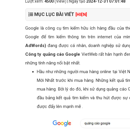
Lượt xem:
4500
(View) | Ngày tạo
2024-12-31 07:01:48
MỤC LỤC BÀI VIẾT
[HIỆN]
Google là công cụ tìm kiếm hữu ích hàng đầu của th
Google để tìm kiếm thông tin trên internet của mìn
AdWords)
đang được cá nhân, doanh nghiệp sử dụng 
Công ty quảng cáo Google
VietWeb rất hân hạnh đe
những tính năng nổi bật nhất.
Hầu như những người mua hàng online tại Việt
Mới Nhất trước khi mua hàng. Những kết quả tìm 
mua hàng. Bởi lý do đó, khi sử dụng quảng cáo
đầu bảng kết quả tìm kiếm và thu hút được sự
được đẩy lên mạnh mẽ .