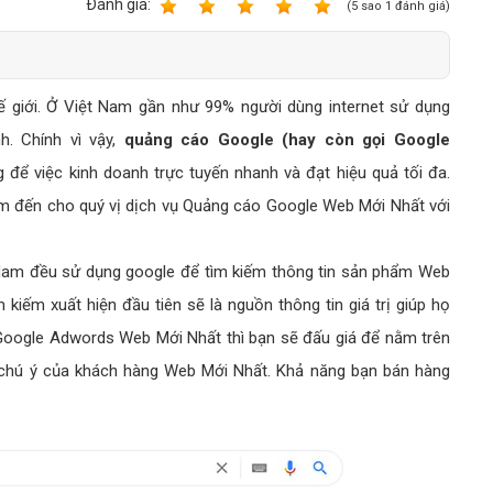
Bảng giá quảng cáo Google
Ðánh giá:
1
2
3
4
5
(
5
sao
1
đánh giá)
Bảng giá quảng cáo Facebook
Bảng giá quảng cáo Banner
ế giới. Ở Việt Nam gần như 99% người dùng internet sử dụng
Bảng giá quản trị Website
h. Chính vì vậy,
quảng cáo Google (hay còn gọi Google
Bảng giá quản trị Fanpage Facebook
để việc kinh doanh trực tuyến nhanh và đạt hiệu quả tối đa.
Bảng giá SEO Website
m đến cho quý vị dịch vụ Quảng cáo Google Web Mới Nhất với
 Nam đều sử dụng google để tìm kiếm thông tin sản phẩm Web
kiếm xuất hiện đầu tiên sẽ là nguồn thông tin giá trị giúp họ
 Google Adwords Web Mới Nhất thì bạn sẽ đấu giá để nằm trên
 chú ý của khách hàng Web Mới Nhất. Khả năng bạn bán hàng