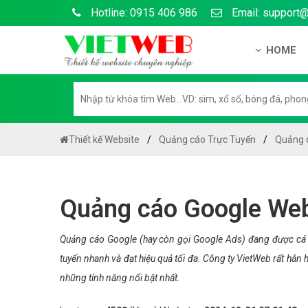
Hotline: 0915 406 986
Email: support
HOME
Giới thiệu
Hồ sơ nă
Hướng dẫ
Thiết kế Website
Quảng cáo Trực Tuyến
Quảng 
Tuyển dụ
Chính sá
Quảng cáo Google Web
Chính sác
Liên hệ c
Quảng cáo Google (hay còn gọi Google Ads) đang được cá 
tuyến nhanh và đạt hiệu quả tối đa. Công ty VietWeb rất hâ
Chính sác
những tính năng nổi bật nhất.