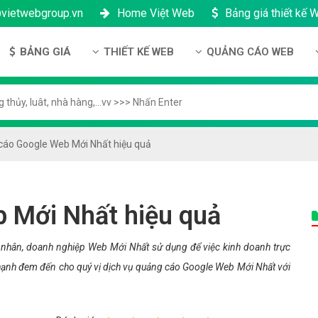
@vietwebgroup.vn
Home Việt Web
Bảng giá thiết kế 
BẢNG GIÁ
THIẾT KẾ WEB
QUẢNG CÁO WEB
 công ty
Bảng giá thiết kế Website
Thiết kế Website
Quảng cáo Google
ng lực
Bảng giá thiết kế Landing Page
Thiết kế Landing Page
Quảng cáo Facebook
n thanh toán
Bảng giá thiết kế App Android & IOS
Thiết kế App
Quảng Cáo Banner
cáo Google Web Mới Nhất hiệu quả
ng nhân sự
Bảng giá Tên Miền
ch bảo mật
Bảng giá Hosting
 Mới Nhất hiệu quả
h bảo hành & bảo trì
Bảng giá thuê VPS
ông ty
Bảng giá thuê Server
nhân, doanh nghiệp Web Mới Nhất sử dụng để việc kinh doanh trực
n hạnh đem đến cho quý vị dịch vụ quảng cáo Google Web Mới Nhất với
h đại lý
Bảng giá SSL - HTTTS
Bảng giá Email theo tên miền