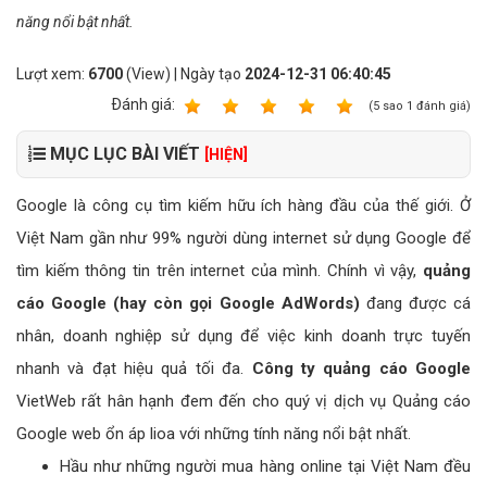
năng nổi bật nhất.
Lượt xem:
6700
(View) | Ngày tạo
2024-12-31 06:40:45
Ðánh giá:
1
2
3
4
5
(
5
sao
1
đánh giá)
MỤC LỤC BÀI VIẾT
[HIỆN]
Google là công cụ tìm kiếm hữu ích hàng đầu của thế giới. Ở
Việt Nam gần như 99% người dùng internet sử dụng Google để
tìm kiếm thông tin trên internet của mình. Chính vì vậy,
quảng
cáo Google (hay còn gọi Google AdWords)
đang được cá
nhân, doanh nghiệp sử dụng để việc kinh doanh trực tuyến
nhanh và đạt hiệu quả tối đa.
Công ty quảng cáo Google
VietWeb rất hân hạnh đem đến cho quý vị dịch vụ Quảng cáo
Google web ổn áp lioa với những tính năng nổi bật nhất.
Hầu như những người mua hàng online tại Việt Nam đều