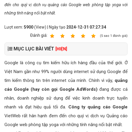
đến cho quý vị dịch vụ quảng cáo Google web phòng tập yoga với
những tính năng nổi bật nhất.
Lượt xem:
5900
(View) | Ngày tạo
2024-12-31 07:27:34
Ðánh giá:
1
2
3
4
5
(
5
sao
1
đánh giá)
MỤC LỤC BÀI VIẾT
[HIỆN]
Google là công cụ tìm kiếm hữu ích hàng đầu của thế giới. Ở
Việt Nam gần như 99% người dùng internet sử dụng Google để
tìm kiếm thông tin trên internet của mình. Chính vì vậy,
quảng
cáo Google (hay còn gọi Google AdWords)
đang được cá
nhân, doanh nghiệp sử dụng để việc kinh doanh trực tuyến
nhanh và đạt hiệu quả tối đa.
Công ty quảng cáo Google
VietWeb rất hân hạnh đem đến cho quý vị dịch vụ Quảng cáo
Google web phòng tập yoga với những tính năng nổi bật nhất.