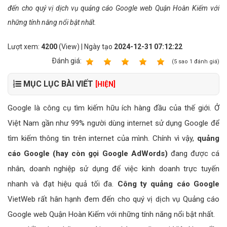
đến cho quý vị dịch vụ quảng cáo Google web Quận Hoàn Kiếm với
những tính năng nổi bật nhất.
Lượt xem:
4200
(View) | Ngày tạo
2024-12-31 07:12:22
Ðánh giá:
1
2
3
4
5
(
5
sao
1
đánh giá)
MỤC LỤC BÀI VIẾT
[HIỆN]
Google là công cụ tìm kiếm hữu ích hàng đầu của thế giới. Ở
Việt Nam gần như 99% người dùng internet sử dụng Google để
tìm kiếm thông tin trên internet của mình. Chính vì vậy,
quảng
cáo Google (hay còn gọi Google AdWords)
đang được cá
nhân, doanh nghiệp sử dụng để việc kinh doanh trực tuyến
nhanh và đạt hiệu quả tối đa.
Công ty quảng cáo Google
VietWeb rất hân hạnh đem đến cho quý vị dịch vụ Quảng cáo
Google web Quận Hoàn Kiếm với những tính năng nổi bật nhất.