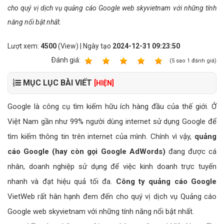
cho quý vị dịch vụ quảng cáo Google web skyvietnam với những tính
năng nổi bật nhất.
Lượt xem:
4500
(View) | Ngày tạo
2024-12-31 09:23:50
Ðánh giá:
1
2
3
4
5
(
5
sao
1
đánh giá)
MỤC LỤC BÀI VIẾT
[HIỆN]
Google là công cụ tìm kiếm hữu ích hàng đầu của thế giới. Ở
Việt Nam gần như 99% người dùng internet sử dụng Google để
tìm kiếm thông tin trên internet của mình. Chính vì vậy,
quảng
cáo Google (hay còn gọi Google AdWords)
đang được cá
nhân, doanh nghiệp sử dụng để việc kinh doanh trực tuyến
nhanh và đạt hiệu quả tối đa.
Công ty quảng cáo Google
VietWeb rất hân hạnh đem đến cho quý vị dịch vụ Quảng cáo
Google web skyvietnam với những tính năng nổi bật nhất.