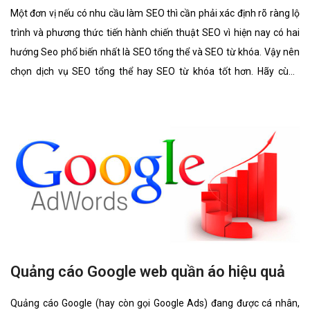
Một đơn vị nếu có nhu cầu làm SEO thì cần phải xác định rõ ràng lộ
trình và phương thức tiến hành chiến thuật SEO vì hiện nay có hai
hướng Seo phổ biến nhất là SEO tổng thể và SEO từ khóa. Vậy nên
chọn dịch vụ SEO tổng thể hay SEO từ khóa tốt hơn. Hãy cùng
chúng tôi tìm hiểu kĩ càng về 2 lĩnh vực này cũng như ưu điểm, hình
thức của nó có gì giống và khác nhau.
Quảng cáo Google web quần áo hiệu quả
Quảng cáo Google (hay còn gọi Google Ads) đang được cá nhân,