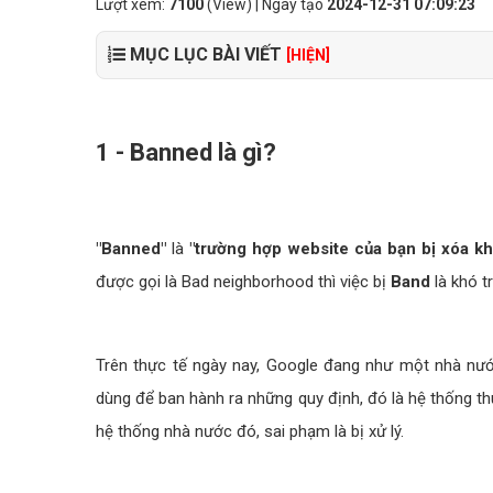
Lượt xem:
7100
(View) | Ngày tạo
2024-12-31 07:09:23
MỤC LỤC BÀI VIẾT
[HIỆN]
1 - Banned là gì?
"Banned"
là
"trường hợp website của bạn bị xóa kh
được gọi là Bad neighborhood thì việc bị
Band
là khó t
Trên thực tế ngày nay, Google đang như một nhà nước
dùng để ban hành ra những quy định, đó là hệ thống th
hệ thống nhà nước đó, sai phạm là bị xử lý.