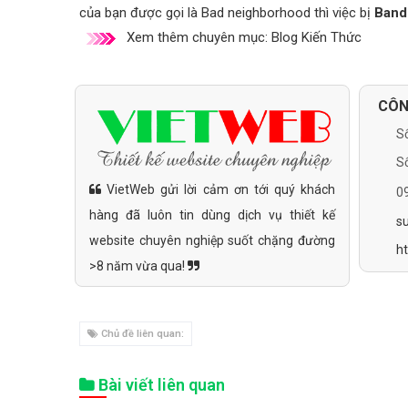
của bạn được gọi là Bad neighborhood thì việc bị
Ban
Xem thêm chuyên mục:
Blog Kiến Thức
CÔN
Số
Số
VietWeb gửi lời cảm ơn tới quý khách
0
hàng đã luôn tin dùng dịch vụ thiết kế
s
website chuyên nghiệp suốt chặng đường
h
>8 năm vừa qua!
Chủ đề liên quan:
Bài viết liên quan