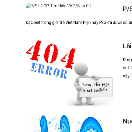
P/S
Đặc biệt trong giới trẻ Việt Nam hiện nay P/S đã được sử 
Lỗi
Đơn 
not 
này l
Nư