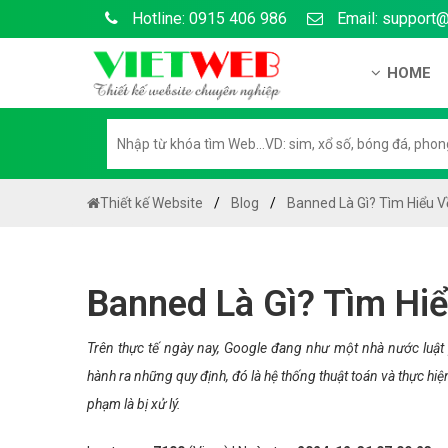
Hotline: 0915 406 986
Email: support
HOME
Giới thiệu
Hồ sơ nă
Hướng dẫ
Thiết kế Website
Blog
Banned Là Gì? Tìm Hiểu V
Tuyển dụ
Chính sá
Banned Là Gì? Tìm Hiể
Chính sác
Liên hệ c
Trên thực tế ngày nay, Google đang như một nhà nước luật
hành ra những quy định, đó là hệ thống thuật toán và thực hi
Chính sác
phạm là bị xử lý.