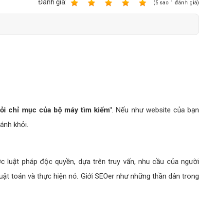
Bảng giá quảng cáo Google
Ðánh giá:
1
2
3
4
5
(
5
sao
1
đánh giá)
Bảng giá quảng cáo Facebook
Bảng giá quảng cáo Banner
Bảng giá quản trị Website
Bảng giá quản trị Fanpage Facebook
Bảng giá SEO Website
ỏi chỉ mục của bộ máy tìm kiếm"
. Nếu như website của bạn
ránh khỏi.
 luật pháp độc quyền, dựa trên truy vấn, nhu cầu của người
uật toán và thực hiện nó. Giới SEOer như những thần dân trong