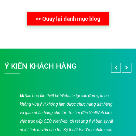
>> Quay lại danh mục blog
Ý KIẾN KHÁCH HÀNG
Sau bao lần thiết kế Website tại các đơn vị khác
không vừa ý vì không làm được chức năng đặt hàng
và giao nhận hàng cho tôi. Tôi tìm đến VietWeb làm
việc trực tiếp CEO VietWeb, tôi rất ưng ý vì bạn ấy rất
nhiệt tình tư vấn cho tôi. Kỹ thuật VietWeb chăm sóc