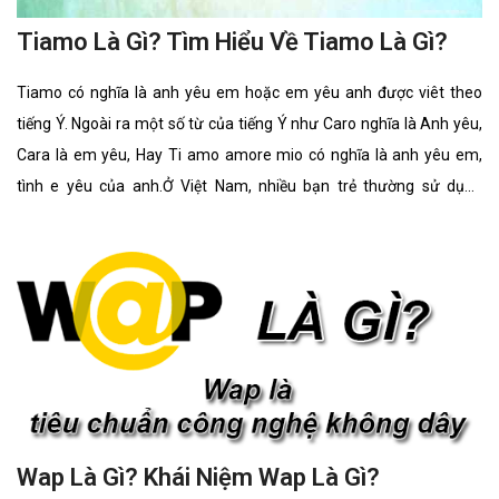
Tiamo Là Gì? Tìm Hiểu Về Tiamo Là Gì?
Tiamo có nghĩa là anh yêu em hoặc em yêu anh được viêt theo
tiếng Ý. Ngoài ra một số từ của tiếng Ý như Caro nghĩa là Anh yêu,
Cara là em yêu, Hay Ti amo amore mio có nghĩa là anh yêu em,
tình e yêu của anh.Ở Việt Nam, nhiều bạn trẻ thường sử dụng
những câu nói “anh yêu em / em yêu em” của những nước khác để
tỏ tình hay để bộc lộ tình yêu với nhau. Vì có thể nói ,câu nói “anh
yêu em hay em yêu em” rất khó nói khi đối mặt nhau, những sử
dụng các ngôn ngữ của các nước khác thì giúp bạn có thể nói
Wap Là Gì? Khái Niệm Wap Là Gì?