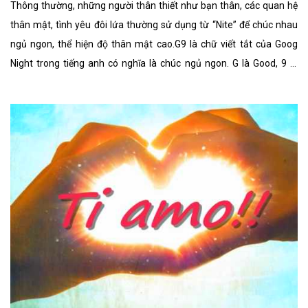
Thông thường, những người thân thiết như bạn thân, các quan hệ
thân mật, tình yêu đôi lứa thường sử dụng từ “Nite” để chúc nhau
ngủ ngon, thể hiện độ thân mật cao.G9 là chữ viết tắt của Goog
Night trong tiếng anh có nghĩa là chúc ngủ ngon. G là Good, 9 là
nine phát âm giống Night, vậy nên gộp lại G9 tức là Good Night. Đây
là một kí hiệu chúc ngủ ngon, nhiều người thường sử dụng kí hiệu
này để gửi tin nhắn cho nhau để ngắn gọn hơn.