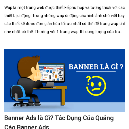
Wap là một trang web được thiết kế phù hợp và tương thích với các
thiết bị di động. Trong những wap di động các hình ảnh chữ viết hay
các thiết kế được đơn giản hóa tối ưu nhất có thể để trang wap chỉ
nhẹ nhất có thể. Thường với 1 trang wap thì dung lượng của trang
thường ít hơn 30 lần so với truy cập vào 1 trang web. Ứng dụng
Wap để tải hình nền và nhạc chuông hay các ứng dụng cho dế yêu
hoặc máy tính của mình đồng thời thông qua Wap bạn cũng có thể
nhận maik và xem các tin tức về lĩnh vực
Banner Ads là Gì? Tác Dụng Của Quảng
Cáo Banner Ads