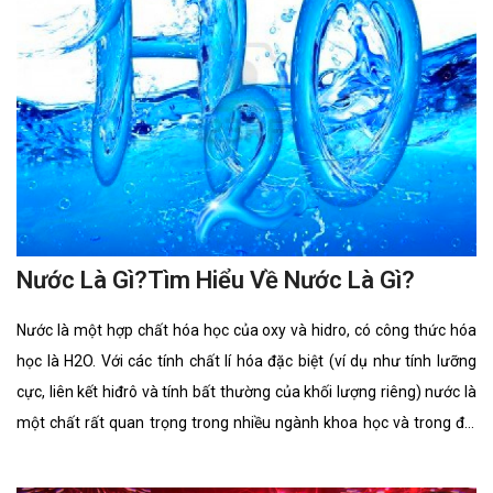
Nước Là Gì?Tìm Hiểu Về Nước Là Gì?
Nước là một hợp chất hóa học của oxy và hidro, có công thức hóa
học là H2O. Với các tính chất lí hóa đặc biệt (ví dụ như tính lưỡng
cực, liên kết hiđrô và tính bất thường của khối lượng riêng) nước là
một chất rất quan trọng trong nhiều ngành khoa học và trong đời
sống. 70% diện tích của Trái Đất được nước che phủ nhưng chỉ 0,3%
tổng lượng nước trên Trái Đất nằm trong các nguồn có thể khai