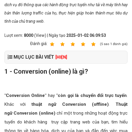
dịch vụ đó thông qua các hành động trực tuyến như tải về máy tính hay
bản thân lượng traffic của họ, thực hiện giúp hoàn thành mục tiêu dự
tính của chủ trang web.
Lượt xem:
8000
(View) | Ngày tạo
2025-01-02 06:09:53
Ðánh giá:
1
2
3
4
5
(
5
sao
1
đánh giá)
MỤC LỤC BÀI VIẾT
[HIỆN]
1 - Conversion (online) là gì?
"Conversion Online"
hay
"còn gọi là chuyển đổi trực tuyến
.
Khác với
thuật ngữ Conversion (offline)
.
Thuật
ngữ Conversion (online)
chỉ một trong những hoạt động trực
tuyến do khách hàng truy cập trang web của bạn, tìm hiểu
thông tin về hàng hóa, dịch vụ của bạn và đẫn đến việc mua