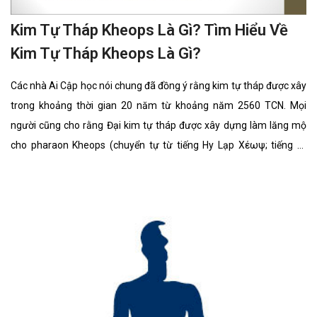
Kim Tự Tháp Kheops Là Gì? Tìm Hiểu Về
Kim Tự Tháp Kheops Là Gì?
Các nhà Ai Cập học nói chung đã đồng ý rằng kim tự tháp được xây
trong khoảng thời gian 20 năm từ khoảng năm 2560 TCN. Mọi
người cũng cho rằng Đại kim tự tháp được xây dựng làm lăng mộ
cho pharaon Kheops (chuyển tự từ tiếng Hy Lạp Χέωψ; tiếng Ai
Cập: Khufu) thuộc Triều đại thứ tư thời Ai Cập cổ đại, vì thế nó đã
được gọi là Kim tự tháp Kheops.