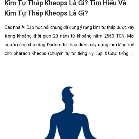
Kim Tự Tháp Kheops Là Gì? Tìm Hiểu Về
Kim Tự Tháp Kheops Là Gì?
Các nhà Ai Cập học nói chung đã đồng ý rằng kim tự tháp được xây
trong khoảng thời gian 20 năm từ khoảng năm 2560 TCN. Mọi
người cũng cho rằng Đại kim tự tháp được xây dựng làm lăng mộ
cho pharaon Kheops (chuyển tự từ tiếng Hy Lạp Χέωψ; tiếng Ai
Cập: Khufu) thuộc Triều đại thứ tư thời Ai Cập cổ đại, vì thế nó đã
được gọi là Kim tự tháp Kheops.