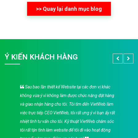
>> Quay lại danh mục blog
Ý KIẾN KHÁCH HÀNG
Sau bao lần thiết kế Website tại các đơn vị khác
không vừa ý vì không làm được chức năng đặt hàng
và giao nhận hàng cho tôi. Tôi tìm đến VietWeb làm
việc trực tiếp CEO VietWeb, tôi rất ưng ý vì bạn ấy rất
nhiệt tình tư vấn cho tôi. Kỹ thuật VietWeb chăm sóc
tôi rất tận tình làm website để tôi đi vào hoạt động