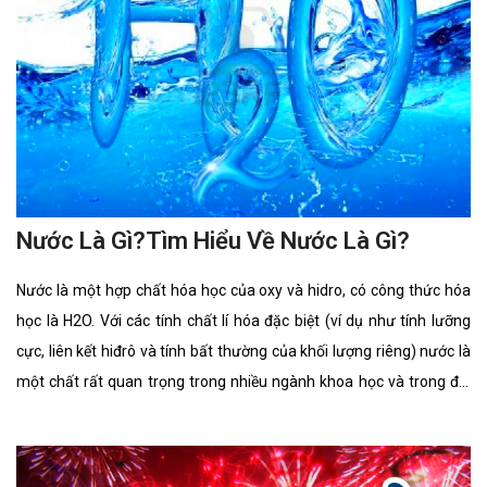
Nước Là Gì?Tìm Hiểu Về Nước Là Gì?
Nước là một hợp chất hóa học của oxy và hidro, có công thức hóa
học là H2O. Với các tính chất lí hóa đặc biệt (ví dụ như tính lưỡng
cực, liên kết hiđrô và tính bất thường của khối lượng riêng) nước là
một chất rất quan trọng trong nhiều ngành khoa học và trong đời
sống. 70% diện tích của Trái Đất được nước che phủ nhưng chỉ 0,3%
tổng lượng nước trên Trái Đất nằm trong các nguồn có thể khai
thác dùng làm nước uống.