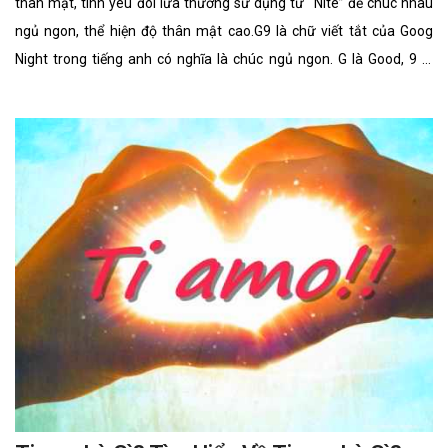
thân mật, tình yêu đôi lứa thường sử dụng từ “Nite” để chúc nhau
ngủ ngon, thể hiện độ thân mật cao.G9 là chữ viết tắt của Goog
Night trong tiếng anh có nghĩa là chúc ngủ ngon. G là Good, 9 là
nine phát âm giống Night, vậy nên gộp lại G9 tức là Good Night. Đây
là một kí hiệu chúc ngủ ngon, nhiều người thường sử dụng kí hiệu
này để gửi tin nhắn cho nhau để ngắn gọn hơn.