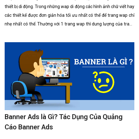
thiết bị di động. Trong những wap di động các hình ảnh chữ viết hay
các thiết kế được đơn giản hóa tối ưu nhất có thể để trang wap chỉ
nhẹ nhất có thể. Thường với 1 trang wap thì dung lượng của trang
thường ít hơn 30 lần so với truy cập vào 1 trang web. Ứng dụng
Wap để tải hình nền và nhạc chuông hay các ứng dụng cho dế yêu
hoặc máy tính của mình đồng thời thông qua Wap bạn cũng có thể
nhận maik và xem các tin tức về lĩnh vực
Banner Ads là Gì? Tác Dụng Của Quảng
Cáo Banner Ads