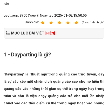
cáo.
Lượt xem:
8700
(View) | Ngày tạo
2025-01-02 15:50:55
Ðánh giá:
1
2
3
4
5
(
5
sao
1
đánh giá)
MỤC LỤC BÀI VIẾT
[HIỆN]
1 - Dayparting là gì?
"Dayparting"
là
"thuật ngữ trong quảng cáo trực tuyến, đây
là sự sắp xếp một chiến dịch quảng cáo sao cho nó hiển thị
quảng cáo vào những thời gian cụ thể trong ngày hay trong
tuần và còn là việc chạy quảng cáo trả cho mỗi lần nhấp
chuột vào các thời điểm cụ thể trong ngày hoặc vào những