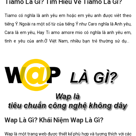
Tiamo Là Gì? Tìm Hiểu Về Tiamo Là Gì?
Tiamo có nghĩa là anh yêu em hoặc em yêu anh được viêt theo
tiếng Ý. Ngoài ra một số từ của tiếng Ý như Caro nghĩa là Anh yêu,
Cara là em yêu, Hay Ti amo amore mio có nghĩa là anh yêu em,
tình e yêu của anh.Ở Việt Nam, nhiều bạn trẻ thường sử dụng
những câu nói “anh yêu em / em yêu em” của những nước khác để
tỏ tình hay để bộc lộ tình yêu với nhau. Vì có thể nói ,câu nói “anh
yêu em hay em yêu em” rất khó nói khi đối mặt nhau, những sử
dụng các ngôn ngữ của các nước khác thì giúp bạn có thể nói
Wap Là Gì? Khái Niệm Wap Là Gì?
Wap là một trang web được thiết kế phù hợp và tương thích với các