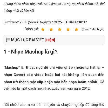
những đoạn phim nhạc rời rạc, thậm chí trái ngược nhau thành một thể
thống nhất và liên kết.
Lượt xem:
7800
(View) | Ngày tạo
2025-01-04 08:30:37
Ðánh giá:
1
2
3
4
5
(
5
sao
1
đánh giá)
MỤC LỤC BÀI VIẾT
[HIỆN]
1 - Nhạc Mashup là gì?
"Mashup"
là
"thuật ngữ để chỉ việc ghép (hoặc tự hát lại –
nhạc Cover) các video hoặc bài hát không liên quan đến
nhau trở thành một clip hoặc một bản nhạc hoàn chỉnh"
. Có
thể hiểu là một cách mix nhạc xuất hiện vào năm 2012.
Rất nhiều các mixer bán chuyên và chuyên nghiệp đã từng thử