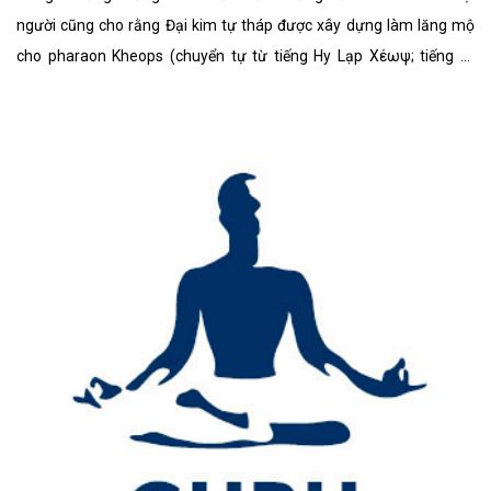
Guru Là Gì? Tìm Hiểu Về Guru Là Gì?
Guru giảng dạy, truyền bá nó tới mọi người đó và được mọi người