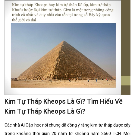
Kim Tự Tháp Kheops Là Gì? Tìm Hiểu Về
Kim Tự Tháp Kheops Là Gì?
Các nhà Ai Cập học nói chung đã đồng ý rằng kim tự tháp được xây
trong khoảng thời gian 20 năm từ khoảng năm 2560 TCN. Mọi
người cũng cho rằng Đại kim tự tháp được xây dựng làm lăng mộ
cho pharaon Kheops (chuyển tự từ tiếng Hy Lạp Χέωψ; tiếng Ai
Cập: Khufu) thuộc Triều đại thứ tư thời Ai Cập cổ đại, vì thế nó đã
được gọi là Kim tự tháp Kheops.