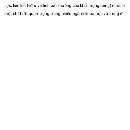
cực, liên kết hiđrô và tính bất thường của khối lượng riêng) nước là
một chất rất quan trọng trong nhiều ngành khoa học và trong đời
sống. 70% diện tích của Trái Đất được nước che phủ nhưng chỉ 0,3%
tổng lượng nước trên Trái Đất nằm trong các nguồn có thể khai
thác dùng làm nước uống.
Tìm Hiểu Về Đón Giao thừa Tiếng Anh Là
Gì?
Đón giao thừa trong Tiếng Anh là: To have a New Year’s Eve party;