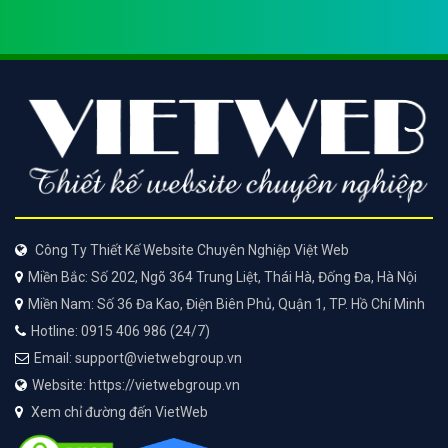
Công Ty Thiết Kế Website Chuyên Nghiệp Việt Web
Miền Bắc: Số 202, Ngõ 364 Trung Liệt, Thái Hà, Đống Đa, Hà Nội
Miền Nam: Số 36 Đa Kao, Điện Biên Phủ, Quận 1, TP. Hồ Chí Minh
Hotline: 0915 406 986 (24/7)
Email: support@vietwebgroup.vn
Website: https://vietwebgroup.vn
Xem chỉ đường đến VietWeb
Copyright© 2012 VietWeb All Rights Reserved and Design by VietWeb