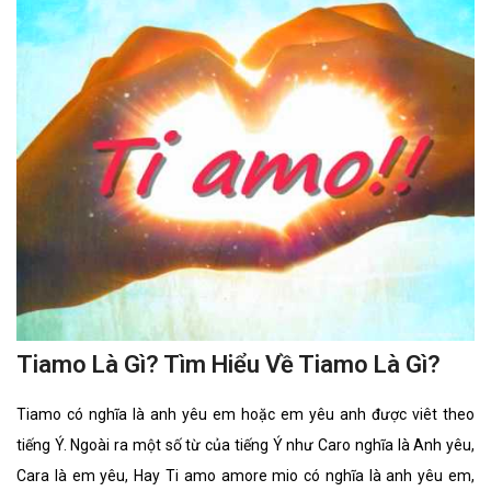
Tiamo Là Gì? Tìm Hiểu Về Tiamo Là Gì?
Tiamo có nghĩa là anh yêu em hoặc em yêu anh được viêt theo
tiếng Ý. Ngoài ra một số từ của tiếng Ý như Caro nghĩa là Anh yêu,
Cara là em yêu, Hay Ti amo amore mio có nghĩa là anh yêu em,
tình e yêu của anh.Ở Việt Nam, nhiều bạn trẻ thường sử dụng
những câu nói “anh yêu em / em yêu em” của những nước khác để
tỏ tình hay để bộc lộ tình yêu với nhau. Vì có thể nói ,câu nói “anh
yêu em hay em yêu em” rất khó nói khi đối mặt nhau, những sử
dụng các ngôn ngữ của các nước khác thì giúp bạn có thể nói