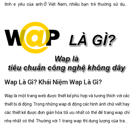
Wap Là Gì? Khái Niệm Wap Là Gì?
Wap là một trang web được thiết kế phù hợp và tương thích với các
thiết bị di động. Trong những wap di động các hình ảnh chữ viết hay
các thiết kế được đơn giản hóa tối ưu nhất có thể để trang wap chỉ
nhẹ nhất có thể. Thường với 1 trang wap thì dung lượng của trang
thường ít hơn 30 lần so với truy cập vào 1 trang web. Ứng dụng
Wap để tải hình nền và nhạc chuông hay các ứng dụng cho dế yêu
hoặc máy tính của mình đồng thời thông qua Wap bạn cũng có thể
nhận maik và xem các tin tức về lĩnh vực