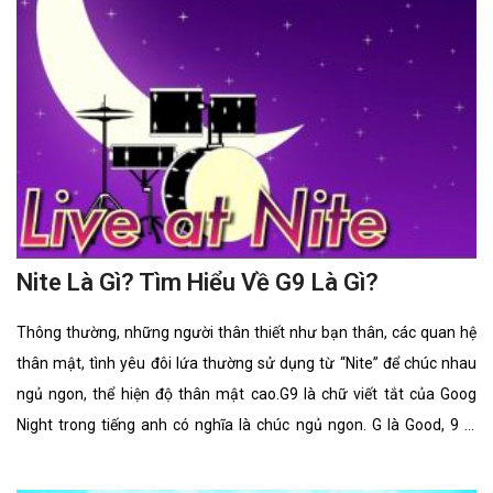
Nite Là Gì? Tìm Hiểu Về G9 Là Gì?
Thông thường, những người thân thiết như bạn thân, các quan hệ
thân mật, tình yêu đôi lứa thường sử dụng từ “Nite” để chúc nhau
ngủ ngon, thể hiện độ thân mật cao.G9 là chữ viết tắt của Goog
Night trong tiếng anh có nghĩa là chúc ngủ ngon. G là Good, 9 là
nine phát âm giống Night, vậy nên gộp lại G9 tức là Good Night. Đây
là một kí hiệu chúc ngủ ngon, nhiều người thường sử dụng kí hiệu
này để gửi tin nhắn cho nhau để ngắn gọn hơn.