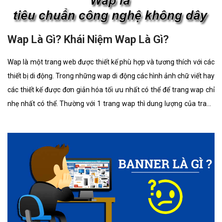
Wap Là Gì? Khái Niệm Wap Là Gì?
Wap là một trang web được thiết kế phù hợp và tương thích với các
thiết bị di động. Trong những wap di động các hình ảnh chữ viết hay
các thiết kế được đơn giản hóa tối ưu nhất có thể để trang wap chỉ
nhẹ nhất có thể. Thường với 1 trang wap thì dung lượng của trang
thường ít hơn 30 lần so với truy cập vào 1 trang web. Ứng dụng
Wap để tải hình nền và nhạc chuông hay các ứng dụng cho dế yêu
hoặc máy tính của mình đồng thời thông qua Wap bạn cũng có thể
nhận maik và xem các tin tức về lĩnh vực