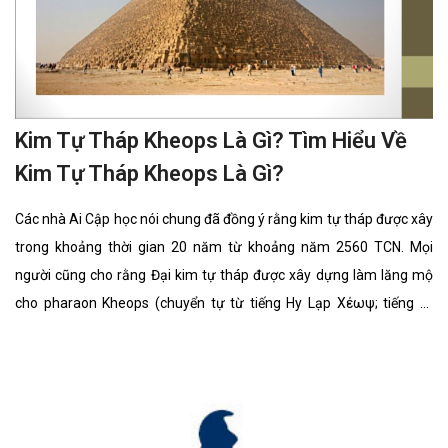
Kim Tự Tháp Kheops Là Gì? Tìm Hiểu Về
Kim Tự Tháp Kheops Là Gì?
Các nhà Ai Cập học nói chung đã đồng ý rằng kim tự tháp được xây
trong khoảng thời gian 20 năm từ khoảng năm 2560 TCN. Mọi
người cũng cho rằng Đại kim tự tháp được xây dựng làm lăng mộ
cho pharaon Kheops (chuyển tự từ tiếng Hy Lạp Χέωψ; tiếng Ai
Cập: Khufu) thuộc Triều đại thứ tư thời Ai Cập cổ đại, vì thế nó đã
được gọi là Kim tự tháp Kheops.