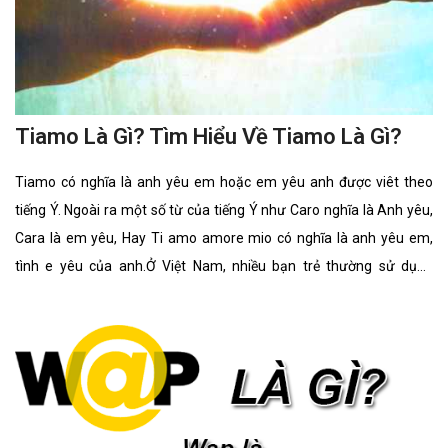
Tiamo Là Gì? Tìm Hiểu Về Tiamo Là Gì?
Tiamo có nghĩa là anh yêu em hoặc em yêu anh được viêt theo
tiếng Ý. Ngoài ra một số từ của tiếng Ý như Caro nghĩa là Anh yêu,
Cara là em yêu, Hay Ti amo amore mio có nghĩa là anh yêu em,
tình e yêu của anh.Ở Việt Nam, nhiều bạn trẻ thường sử dụng
những câu nói “anh yêu em / em yêu em” của những nước khác để
tỏ tình hay để bộc lộ tình yêu với nhau. Vì có thể nói ,câu nói “anh
yêu em hay em yêu em” rất khó nói khi đối mặt nhau, những sử
dụng các ngôn ngữ của các nước khác thì giúp bạn có thể nói