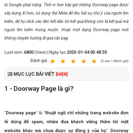
bị Google phạt nặng. Tinh vi hơn bây giờ những Doorway page được
xây dựng kĩ hơn, sử dụng thẻ Meta để thu hút sự chú ý của người tìm
kiếm, để họ click vào liên kết dẫn tới kết quả không còn là kết quả mà
người tìm kiếm mong muốn. Hoặc một dạng Doorway page mới
không chuyển hướng đi qua các pag
Lượt xem:
6800
(View) | Ngày tạo
2025-01-04 05:48:30
Ðánh giá:
1
2
3
4
5
(
5
sao
1
đánh giá)
MỤC LỤC BÀI VIẾT
[HIỆN]
1 - Doorway Page là gì?
"
Doorway page"
là
"thuật ngữ chỉ những trang website đơn
lẻ dùng để spam, nhằm đưa khách viếng thăm tới một
website khác mà chưa được sự đồng ý của họ"
.
Doorway