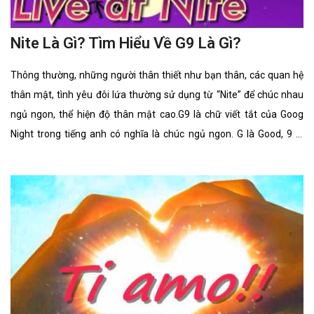
Nite Là Gì? Tìm Hiểu Về G9 Là Gì?
Thông thường, những người thân thiết như bạn thân, các quan hệ
thân mật, tình yêu đôi lứa thường sử dụng từ “Nite” để chúc nhau
ngủ ngon, thể hiện độ thân mật cao.G9 là chữ viết tắt của Goog
Night trong tiếng anh có nghĩa là chúc ngủ ngon. G là Good, 9 là
nine phát âm giống Night, vậy nên gộp lại G9 tức là Good Night. Đây
là một kí hiệu chúc ngủ ngon, nhiều người thường sử dụng kí hiệu
này để gửi tin nhắn cho nhau để ngắn gọn hơn.