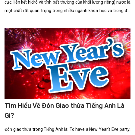
cực, liên kết hiđrô và tính bất thường của khối lượng riêng) nước là
một chất rất quan trọng trong nhiều ngành khoa học và trong đời
sống. 70% diện tích của Trái Đất được nước che phủ nhưng chỉ 0,3%
tổng lượng nước trên Trái Đất nằm trong các nguồn có thể khai
thác dùng làm nước uống.
Tìm Hiểu Về Đón Giao thừa Tiếng Anh Là
Gì?
Đón giao thừa trong Tiếng Anh là: To have a New Year’s Eve party;