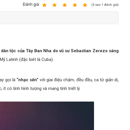
Bảng giá quảng cáo Google
Ðánh giá:
1
2
3
4
5
(
5
sao
1
đánh giá)
Bảng giá quảng cáo Facebook
Bảng giá quảng cáo Banner
Bảng giá quản trị Website
Bảng giá quản trị Fanpage Facebook
y dân tộc của Tây Ban Nha do vũ sư Sebastian Zerezo sáng
Bảng giá SEO Website
Mỹ Latinh (đặc biêt là Cuba).
ay gọi là
“nhạc sến”
với giai điệu chậm, đều đều, ca từ giản dị,
t có tính hình tượng và mang tính triết lý.