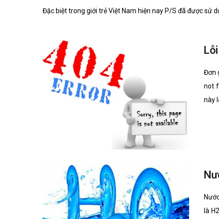
Đặc biệt trong giới trẻ Việt Nam hiện nay P/S đã được sử 
Lỗi
Đơn 
not 
này l
Nư
Nước
là H2