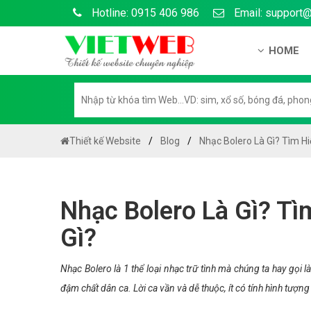
Hotline: 0915 406 986
Email: support
HOME
Giới thiệu
Hồ sơ nă
Hướng dẫ
Thiết kế Website
Blog
Nhạc Bolero Là Gì? Tìm Hi
Tuyển dụ
Chính sá
Nhạc Bolero Là Gì? Tì
Chính sác
Gì?
Liên hệ c
Chính sác
Nhạc Bolero là 1 thể loại nhạc trữ tình mà chúng ta hay gọi l
đậm chất dân ca. Lời ca vần và dễ thuộc, ít có tính hình tượng 