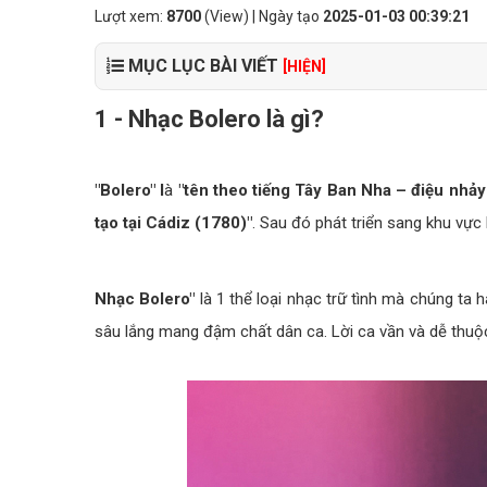
Lượt xem:
8700
(View) | Ngày tạo
2025-01-03 00:39:21
MỤC LỤC BÀI VIẾT
[HIỆN]
1 - Nhạc Bolero là gì?
"Bolero" l
à
"tên theo tiếng Tây Ban Nha – điệu nhả
tạo tại Cádiz (1780)"
. Sau đó phát triển sang khu vực 
Nhạc Bolero"
là 1 thể loại nhạc trữ tình mà chúng ta h
sâu lắng mang đậm chất dân ca. Lời ca vần và dễ thuộc, í