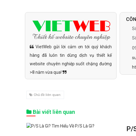
CÔN
Số
Số
VietWeb gửi lời cảm ơn tới quý khách
0
hàng đã luôn tin dùng dịch vụ thiết kế
s
website chuyên nghiệp suốt chặng đường
h
>8 năm vừa qua!
Chủ đề liên quan:
Bài viết liên quan
P/S