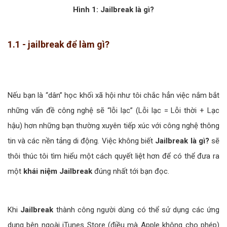
Hình 1: Jailbreak là gì?
1.1 - jailbreak để làm gì?
Nếu bạn là “dân” học khối xã hội như tôi chắc hẳn việc nắm bắt
những vấn đề công nghệ sẽ “lỗi lạc” (Lỗi lạc = Lỗi thời + Lạc
hậu) hơn những bạn thường xuyên tiếp xúc với công nghệ thông
tin và các nền tảng di động. Việc không biết
Jailbreak là gì?
sẽ
thôi thúc tôi tìm hiểu một cách quyết liệt hơn để có thể đưa ra
một
khái niệm Jailbreak
đúng nhất tới bạn đọc.
Khi
Jailbreak
thành công người dùng có thể sử dụng các ứng
dụng bên ngoài iTunes Store (điều mà Apple không cho phép)