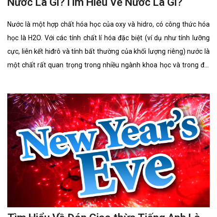
Nước Là Gì?Tìm Hiểu Về Nước Là Gì?
Nước là một hợp chất hóa học của oxy và hidro, có công thức hóa
học là H2O. Với các tính chất lí hóa đặc biệt (ví dụ như tính lưỡng
cực, liên kết hiđrô và tính bất thường của khối lượng riêng) nước là
một chất rất quan trọng trong nhiều ngành khoa học và trong đời
sống. 70% diện tích của Trái Đất được nước che phủ nhưng chỉ 0,3%
tổng lượng nước trên Trái Đất nằm trong các nguồn có thể khai
thác dùng làm nước uống.