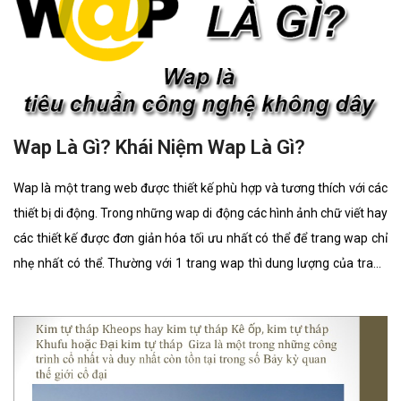
Wap Là Gì? Khái Niệm Wap Là Gì?
Wap là một trang web được thiết kế phù hợp và tương thích với các
thiết bị di động. Trong những wap di động các hình ảnh chữ viết hay
các thiết kế được đơn giản hóa tối ưu nhất có thể để trang wap chỉ
nhẹ nhất có thể. Thường với 1 trang wap thì dung lượng của trang
thường ít hơn 30 lần so với truy cập vào 1 trang web. Ứng dụng
Wap để tải hình nền và nhạc chuông hay các ứng dụng cho dế yêu
hoặc máy tính của mình đồng thời thông qua Wap bạn cũng có thể
nhận maik và xem các tin tức về lĩnh vực