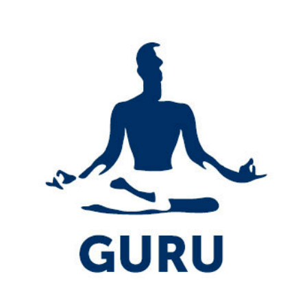
được gọi là Kim tự tháp Kheops.