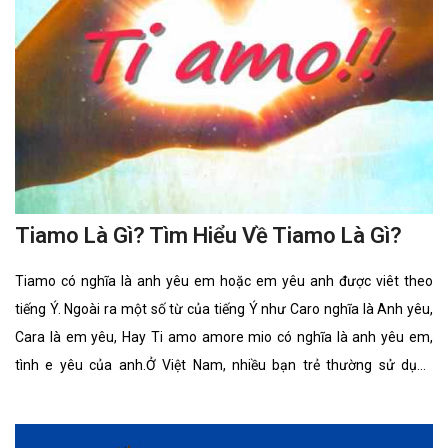
Tiamo Là Gì? Tìm Hiểu Về Tiamo Là Gì?
Tiamo có nghĩa là anh yêu em hoặc em yêu anh được viêt theo
tiếng Ý. Ngoài ra một số từ của tiếng Ý như Caro nghĩa là Anh yêu,
Cara là em yêu, Hay Ti amo amore mio có nghĩa là anh yêu em,
tình e yêu của anh.Ở Việt Nam, nhiều bạn trẻ thường sử dụng
những câu nói “anh yêu em / em yêu em” của những nước khác để
tỏ tình hay để bộc lộ tình yêu với nhau. Vì có thể nói ,câu nói “anh