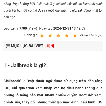
động. Việc không biết Jailbreak là gì sẽ thôi thúc tôi tìm hiểu một cách
quyết liệt hơn để có thể đưa ra một khái niệm Jailbreak đúng nhất tới
bạn đọc.
Lượt xem:
7700
(View) | Ngày tạo
2024-12-31 13:12:05
Ðánh giá:
1
2
3
4
5
(
5
sao
1
đánh giá)
MỤC LỤC BÀI VIẾT
[HIỆN]
1 - Jailbreak là gì?
"Jailbreak"
là "
một thuật ngữ được sử dụng trên nền tảng
iOS, chỉ quá trình xâm nhập vào hệ điều hành thông qua
những lỗ hổng bảo mật nhằm chiếm quyền Root để: xem,
chỉnh sửa, thay đổi những thiết lập mặc định, cấu hình iOS