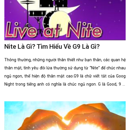
Nite Là Gì? Tìm Hiểu Về G9 Là Gì?
Thông thường, những người thân thiết như bạn thân, các quan hệ
thân mật, tình yêu đôi lứa thường sử dụng từ “Nite” để chúc nhau
ngủ ngon, thể hiện độ thân mật cao.G9 là chữ viết tắt của Goog
Night trong tiếng anh có nghĩa là chúc ngủ ngon. G là Good, 9 là
nine phát âm giống Night, vậy nên gộp lại G9 tức là Good Night. Đây
là một kí hiệu chúc ngủ ngon, nhiều người thường sử dụng kí hiệu
này để gửi tin nhắn cho nhau để ngắn gọn hơn.