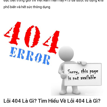
Đặc biệt trong giới trẻ Việt Nam hiện nay P/S đã được sử dụng khá
phổ biến và hết sức thông dụng.
Lỗi 404 Là Gì? Tìm Hiểu Về Lỗi 404 Là Gì?