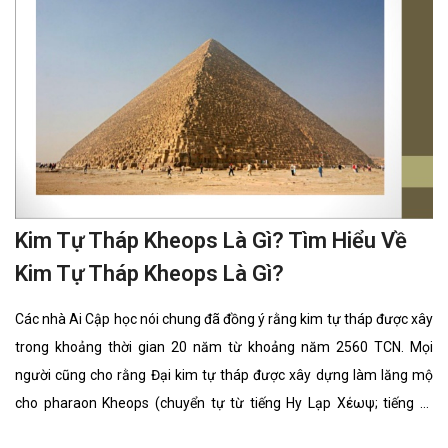
Kim Tự Tháp Kheops Là Gì? Tìm Hiểu Về
Kim Tự Tháp Kheops Là Gì?
Các nhà Ai Cập học nói chung đã đồng ý rằng kim tự tháp được xây
trong khoảng thời gian 20 năm từ khoảng năm 2560 TCN. Mọi
người cũng cho rằng Đại kim tự tháp được xây dựng làm lăng mộ
cho pharaon Kheops (chuyển tự từ tiếng Hy Lạp Χέωψ; tiếng Ai
Cập: Khufu) thuộc Triều đại thứ tư thời Ai Cập cổ đại, vì thế nó đã